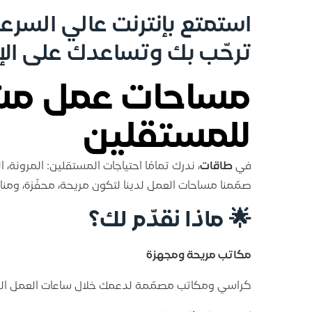
استمتع بإنترنت عالي السر
ترحّب بك وتساعدك على الإن
مساحات عمل مش
للمستقلين
في
طاقات
، ندرك تمامًا احتياجات المستقلين: المرونة، ا
صمّمنا مساحات العمل لدينا لتكون مريحة، محفّزة، ومناس
🌟
ماذا نقدّم لك؟
مكاتب مريحة ومجهزة
كراسي ومكاتب مصمّمة لدعمك خلال ساعات العمل الط