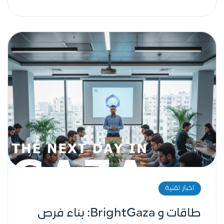
اخبار تقنية
طاقات و BrightGaza: بناء فرص