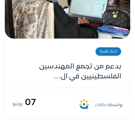
اخبار تقنية
بدعم من تجمع المهندسين
الفلسطينيين في ال....
07
يونيو
بواسطة
طاقات