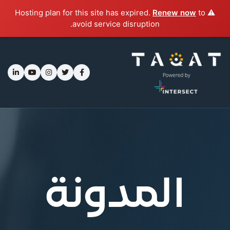
Renew now
to
⚠️ Hosting plan for this site has expired.
avoid service disruption.
المدونة