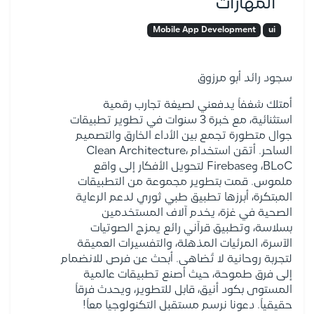
المهارات
Mobile App Development
ui
سجود رائد أبو مرزوق
أمتلك شغفاً يدفعني لصيغة تجارب رقمية
استثنائية، مع خبرة 3 سنوات في تطوير تطبيقات
جوال متطورة تجمع بين الأداء الخارق والتصميم
الساحر. أتقن استخدام Clean Architecture،
BLoC، وFirebase لتحويل الأفكار إلى واقع
ملموس. قمت بتطوير مجموعة من التطبيقات
المبتكرة، أبرزها تطبيق طبي ثوري لدعم الرعاية
الصحية في غزة، يخدم آلاف المستخدمين
بسلاسة، وتطبيق قرآني رائع يمزج الصوتيات
الآسرة، المرئيات المذهلة، والتفسيرات العميقة
لتجربة روحانية لا تُضاهى. أبحث عن فرص للانضمام
إلى فرق طموحة، حيث أصنع تطبيقات عالمية
المستوى بكود أنيق، قابل للتطوير، ويحدث فرقاً
حقيقياً. دعونا نرسم مستقبل التكنولوجيا معاً!