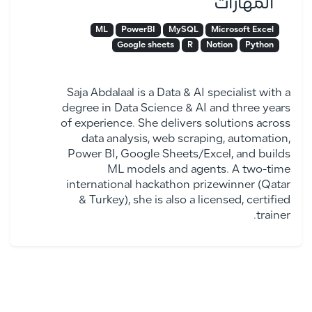
المهارات
ML
PowerBI
MySQL
Microsoft Excel
Google sheets
R
Notion
Python
Saja Abdalaal is a Data & AI specialist with a
degree in Data Science & AI and three years
of experience. She delivers solutions across
data analysis, web scraping, automation,
Power BI, Google Sheets/Excel, and builds
ML models and agents. A two-time
international hackathon prizewinner (Qatar
& Turkey), she is also a licensed, certified
trainer.